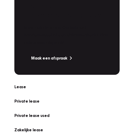
Plan een
Werkplaatsafspraak
Is uw auto toe aan Onderhoud,
Bandenwissel of een Vakantiecheck? Plan
online een afspraak!
Maak een afspraak
Lease
Private lease
Private lease used
Zakelijke lease