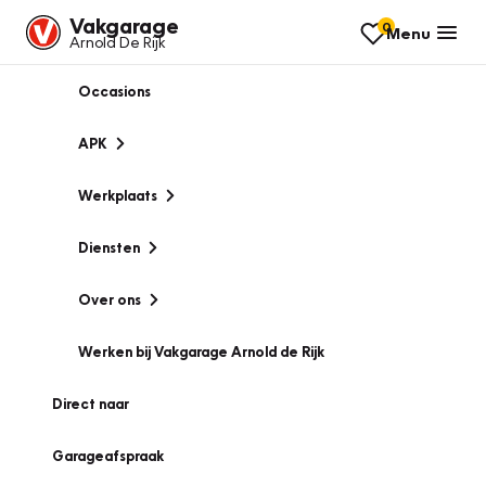
Vakgarage
0
Menu
Arnold De Rijk
Occasions
APK
Werkplaats
Diensten
Over ons
Werken bij Vakgarage Arnold de Rijk
Direct naar
Garageafspraak