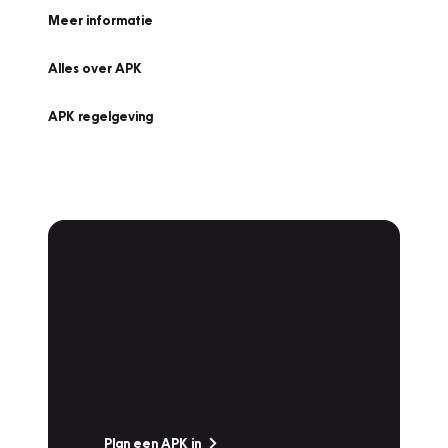
Meer informatie
Alles over APK
APK regelgeving
APK Keuring bij
Vakgarage!
Is het weer tijd voor de jaarlijkse APK? Ga
snel naar Vakgarage bij u in de buurt, en ga
zonder zorgen de weg op!
Plan een APK in