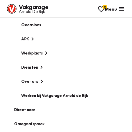
Vakgarage
0
Menu
Arnold De Rijk
Occasions
APK
Werkplaats
Diensten
Over ons
Werken bij Vakgarage Arnold de Rijk
Direct naar
Garageafspraak