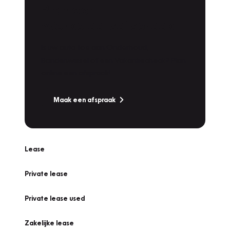
Plan een
Werkplaatsafspraak
Is uw auto toe aan Onderhoud,
Bandenwissel of een Vakantiecheck? Plan
online een afspraak!
Maak een afspraak
Lease
Private lease
Private lease used
Zakelijke lease