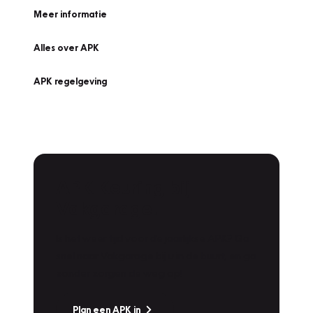
Meer informatie
Alles over APK
APK regelgeving
APK Keuring bij
Vakgarage!
Is het weer tijd voor de jaarlijkse APK? Ga
snel naar Vakgarage bij u in de buurt, en ga
zonder zorgen de weg op!
Plan een APK in