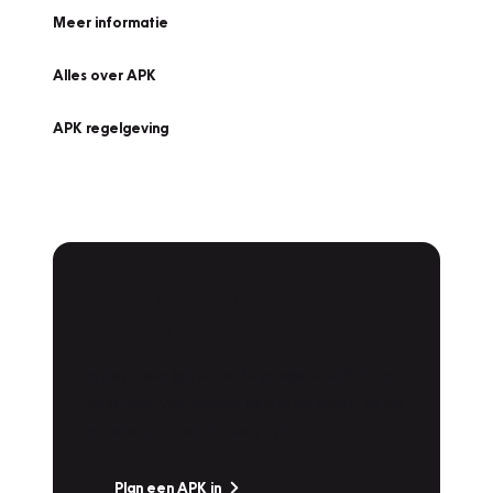
Meer informatie
Alles over APK
APK regelgeving
APK Keuring bij
Vakgarage!
Is het weer tijd voor de jaarlijkse APK? Ga
snel naar Vakgarage bij u in de buurt, en ga
zonder zorgen de weg op!
Plan een APK in