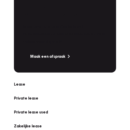
Plan een
Werkplaatsafspraak
Is uw auto toe aan Onderhoud,
Bandenwissel of een Vakantiecheck? Plan
online een afspraak!
Maak een afspraak
Lease
Private lease
Private lease used
Zakelijke lease