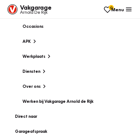
Vakgarage
0
Menu
Arnold De Rijk
Occasions
APK
Werkplaats
Diensten
Over ons
Werken bij Vakgarage Arnold de Rijk
Direct naar
Garageafspraak