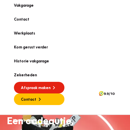
Vakgarage
Contact
Werkplaats
Kom gerust verder
Historie vakgarage
Zekerheden
Afspraak maken
9.9/10
Contact
Een cadeautje,
Homepage