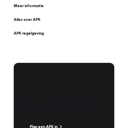
Meer informatie
Alles over APK
APK regelgeving
APK Keuring bij
Vakgarage!
Is het weer tijd voor de jaarlijkse APK? Ga
snel naar Vakgarage bij u in de buurt, en ga
zonder zorgen de weg op!
Plan een APK in