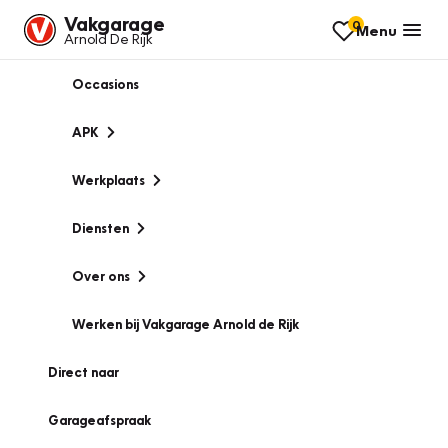
Vakgarage
0
Menu
Arnold De Rijk
Occasions
APK
Werkplaats
Diensten
Over ons
Werken bij Vakgarage Arnold de Rijk
Direct naar
Garageafspraak