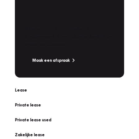
Plan een
Werkplaatsafspraak
Is uw auto toe aan Onderhoud,
Bandenwissel of een Vakantiecheck? Plan
online een afspraak!
Maak een afspraak
Lease
Private lease
Private lease used
Zakelijke lease