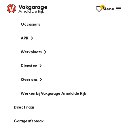
Vakgarage
0
Menu
Arnold De Rijk
Occasions
APK
Werkplaats
Diensten
Over ons
Werken bij Vakgarage Arnold de Rijk
Direct naar
Garageafspraak