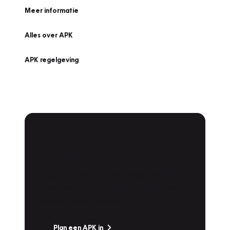
Meer informatie
Alles over APK
APK regelgeving
APK Keuring bij
Vakgarage!
Is het weer tijd voor de jaarlijkse APK? Ga
snel naar Vakgarage bij u in de buurt, en ga
zonder zorgen de weg op!
Plan een APK in