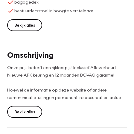
bagagedek
bestuurdersstoel in hoogte verstelbaar
Bekijk alles
Omschrijving
Onze prijs betreft een rijklaarpijs! Inclusief Afleverbeurt,
Nieuwe APK keuring en 12 maanden BOVAG garantie!
Hoewel de informatie op deze website of andere
communicatie-uitingen permanent zo accuraat en actueel
mogelijk wordt weergegeven, zijn wijzigingen in modellen,
uitvoeringen, prijzen, technische specificaties,
Bekijk alles
afbeeldingen, of andere informatie te allen tijde
voorbehouden. Aan de inhoud van deze website of andere