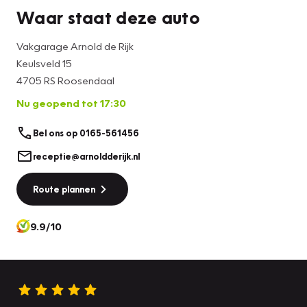
communicatie-uitingen kunnen derhalve geen rechten
Waar staat deze auto
worden ontleend.
Vakgarage Arnold de Rijk
Keulsveld 15
4705 RS Roosendaal
Nu geopend tot 17:30
Bel ons op 0165-561456
receptie@arnoldderijk.nl
Route plannen
9.9/10