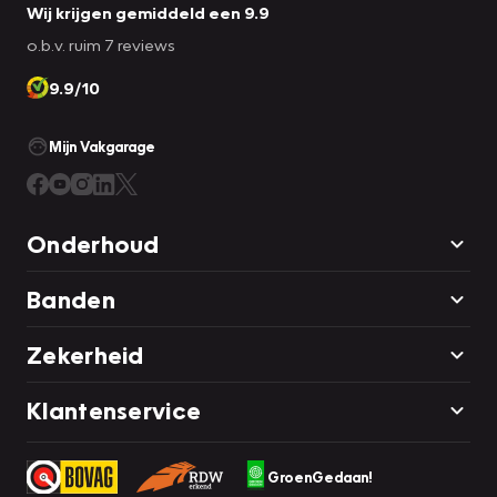
Wij krijgen gemiddeld een 9.9
o.b.v. ruim 7 reviews
9.9/10
Mijn Vakgarage
Onderhoud
Banden
Zekerheid
Klantenservice
GroenGedaan!