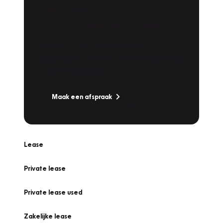
Plan een
Werkplaatsafspraak
Is uw auto toe aan Onderhoud,
Bandenwissel of een Vakantiecheck? Plan
online een afspraak!
Maak een afspraak
Lease
Private lease
Private lease used
Zakelijke lease