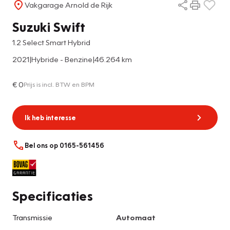
Vakgarage Arnold de Rijk
Suzuki Swift
1.2 Select Smart Hybrid
2021
|
Hybride - Benzine
|
46.264 km
€ 0
Prijs is incl. BTW en BPM
Ik heb interesse
Bel ons op 0165-561456
Specificaties
Transmissie
Automaat