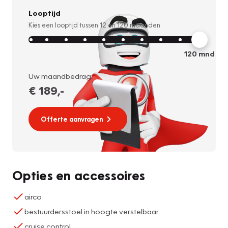
Looptijd
Kies een looptijd tussen
12
en
120
maanden
120
mnd
Uw maandbedrag:
€ 189
,-
Offerte aanvragen
Opties en accessoires
airco
bestuurdersstoel in hoogte verstelbaar
cruise control