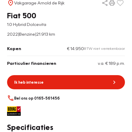
Vakgarage Arnold de Rijk
Fiat 500
1.0 Hybrid Dolcevita
2022
|
Benzine
|
21.913 km
Kopen
€ 14.950
BTW niet verrekenbaar
Particulier financieren
v.a. € 189 p.m.
Ik heb interesse
Bel ons op 0165-561456
Specificaties