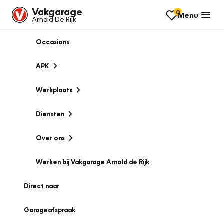
Vakgarage
0
Menu
Arnold De Rijk
Occasions
APK
Werkplaats
Diensten
Over ons
Werken bij Vakgarage Arnold de Rijk
Direct naar
Garageafspraak