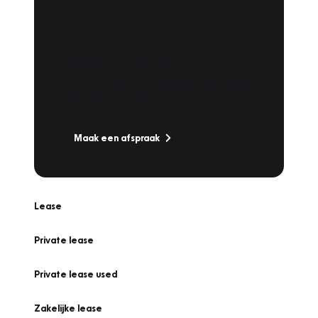
Plan een
Werkplaatsafspraak
Is uw auto toe aan Onderhoud,
Bandenwissel of een Vakantiecheck? Plan
online een afspraak!
Maak een afspraak
Lease
Private lease
Private lease used
Zakelijke lease