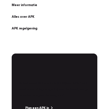
Meer informatie
Alles over APK
APK regelgeving
APK Keuring bij
Vakgarage!
Is het weer tijd voor de jaarlijkse APK? Ga
snel naar Vakgarage bij u in de buurt, en ga
zonder zorgen de weg op!
Plan een APK in