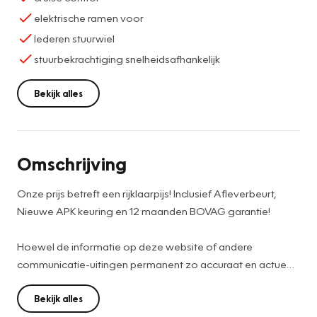
elektrische ramen voor
lederen stuurwiel
stuurbekrachtiging snelheidsafhankelijk
Bekijk alles
Omschrijving
Onze prijs betreft een rijklaarpijs! Inclusief Afleverbeurt,
Nieuwe APK keuring en 12 maanden BOVAG garantie!
Hoewel de informatie op deze website of andere
communicatie-uitingen permanent zo accuraat en actueel
mogelijk wordt weergegeven, zijn wijzigingen in modellen,
uitvoeringen, prijzen, technische specificaties,
Bekijk alles
afbeeldingen, of andere informatie te allen tijde