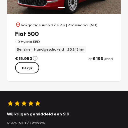
Vakgarage Arnold de Rijk
| Roosendaal (NB)
Fiat 500
1.0 Hybrid RED
Benzine
Handgeschakeld
26.243 km
€ 15.950
€ 193
of
/mnd
Bekijk
Wij krijgen gemiddeld een 9.9
o.b.v. ruim 7 reviews