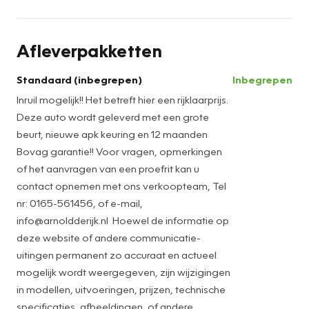
voorbehouden. Aan de inhoud van deze website of andere
communicatie-uitingen kunnen derhalve geen rechten
Afleverpakketten
worden ontleend.
Standaard (inbegrepen)
Inbegrepen
Inruil mogelijk!! Het betreft hier een rijklaarprijs.
Deze auto wordt geleverd met een grote
beurt, nieuwe apk keuring en 12 maanden
Bovag garantie!! Voor vragen, opmerkingen
of het aanvragen van een proefrit kan u
contact opnemen met ons verkoopteam, Tel
nr: 0165-561456, of e-mail,
info@arnoldderijk.nl Hoewel de informatie op
deze website of andere communicatie-
uitingen permanent zo accuraat en actueel
mogelijk wordt weergegeven, zijn wijzigingen
in modellen, uitvoeringen, prijzen, technische
specificaties, afbeeldingen, of andere