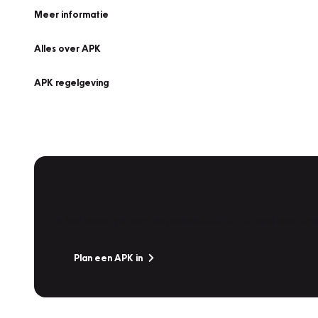
Meer informatie
Alles over APK
APK regelgeving
APK Keuring bij Vakgarage!
Is het weer tijd voor de jaarlijkse APK? Ga snel naar V
Plan een APK in