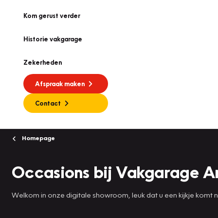
Kom gerust verder
Historie vakgarage
Zekerheden
Afspraak maken
Contact
Homepage
Occasions bij Vakgarage Ar
Welkom in onze digitale showroom, leuk dat u een kijkje komt