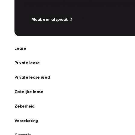
Is uw auto toe aan Onderhoud, Bandenwissel of een Va
Maak een afspraak
Lease
Private lease
Private lease used
Zakelijke lease
Zekerheid
Verzekering