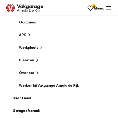
Vakgarage
0
Menu
Arnold De Rijk
Occasions
APK
Werkplaats
Diensten
Over ons
Werken bij Vakgarage Arnold de Rijk
Direct naar
Garageafspraak