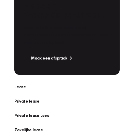
Plan een
Werkplaatsafspraak
Is uw auto toe aan Onderhoud,
Bandenwissel of een Vakantiecheck? Plan
online een afspraak!
Maak een afspraak
Lease
Private lease
Private lease used
Zakelijke lease