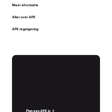
Meer informatie
Alles over APK
APK regelgeving
APK Keuring bij
Vakgarage!
Is het weer tijd voor de jaarlijkse APK? Ga
snel naar Vakgarage bij u in de buurt, en ga
zonder zorgen de weg op!
Plan een APK in