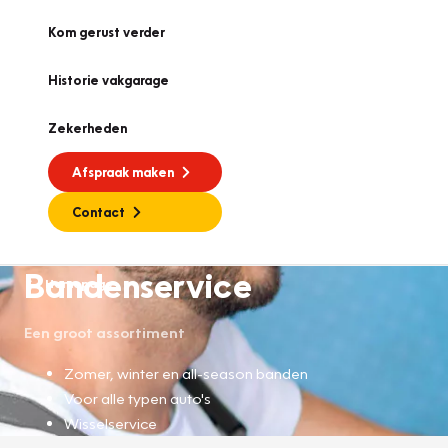
Kom gerust verder
Historie vakgarage
Zekerheden
Afspraak maken
Contact
Bandenservice
Homepage
Een groot assortiment
Zomer, winter en all-season banden
Voor alle typen auto's
Wisselservice