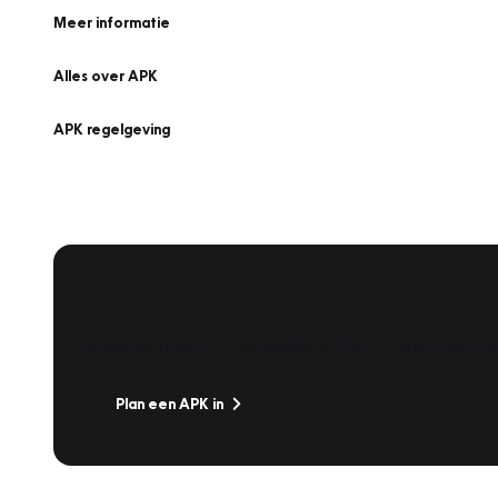
Meer informatie
Alles over APK
APK regelgeving
APK Keuring bij Vakgarage!
Is het weer tijd voor de jaarlijkse APK? Ga snel naar V
Plan een APK in