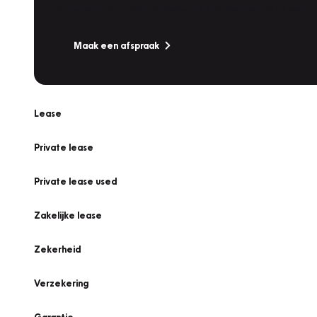
Is uw auto toe aan Onderhoud, Bandenwissel of een Va
Maak een afspraak
Lease
Private lease
Private lease used
Zakelijke lease
Zekerheid
Verzekering