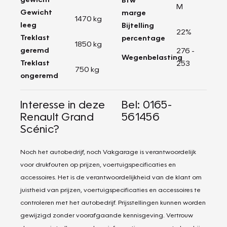
M
Gewicht
marge
1470 kg
leeg
Bijtelling
22%
Treklast
percentage
1850 kg
geremd
276 -
Wegenbelasting
Treklast
253
750 kg
ongeremd
Interesse in deze
Bel: 0165-
Renault Grand
561456
Scénic?
Noch het autobedrijf, noch Vakgarage is verantwoordelijk
voor drukfouten op prijzen, voertuigspecificaties en
accessoires. Het is de verantwoordelijkheid van de klant om
juistheid van prijzen, voertuigspecificaties en accessoires te
controleren met het autobedrijf. Prijsstellingen kunnen worden
gewijzigd zonder voorafgaande kennisgeving. Vertrouw