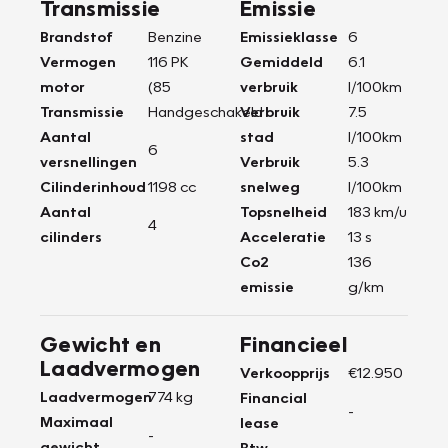
Transmissie
Emissie
Brandstof
Benzine
Emissieklasse
6
Vermogen
116 PK
Gemiddeld
6.1
motor
(85
verbruik
l/100km
Transmissie
Handgeschakeld
Verbruik
7.5
Aantal
stad
l/100km
6
versnellingen
Verbruik
5.3
Cilinderinhoud
1198 cc
snelweg
l/100km
Aantal
Topsnelheid
183 km/u
4
cilinders
Acceleratie
13 s
Co2
136
emissie
g/km
Gewicht en
Financieel
Laadvermogen
Verkoopprijs
€12.950
Laadvermogen
774 kg
Financial
-
Maximaal
lease
-
gewicht
Btw