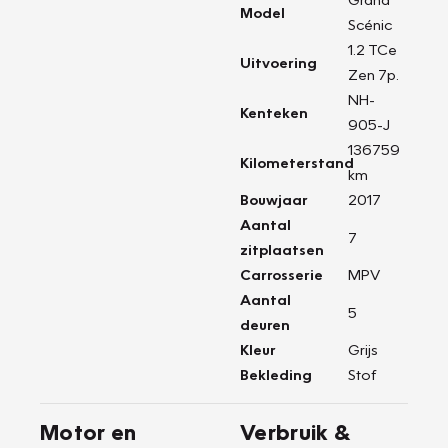
Model
Scénic
1.2 TCe
Uitvoering
Zen 7p.
NH-
Kenteken
905-J
136759
Kilometerstand
km
Bouwjaar
2017
Aantal
7
zitplaatsen
Carrosserie
MPV
Aantal
5
deuren
Kleur
Grijs
Bekleding
Stof
Motor en
Verbruik &