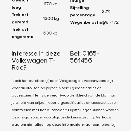
marge
1170 kg
leeg
Bijtelling
22%
Treklast
percentage
1300 kg
geremd
Wegenbelasting
188 - 172
Treklast
630 kg
ongeremd
Interesse in deze
Bel: 0165-
Volkswagen T-
561456
Roc?
Noch het autobedrijf, noch Vakgarage is verantwoordelijk
voor drukfouten op prijzen, voertuigspecificaties en
accessoires. Het is de verantwoordelijkheid van de klant om
juistheid van prijzen, voertuigspecificaties en accessoires te
controleren met het autobedrijf. Prijsstellingen kunnen worden
gewijzigd zonder voorafgaande kennisgeving. Vertrouw
daarom niet alleen op deze informatie, maar controleer bij