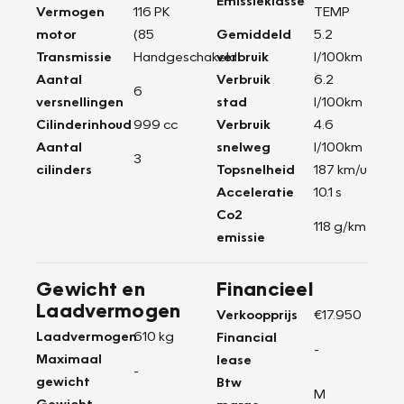
Vermogen
116 PK
TEMP
motor
(85
Gemiddeld
5.2
Transmissie
Handgeschakeld
verbruik
l/100km
Aantal
Verbruik
6.2
6
versnellingen
stad
l/100km
Cilinderinhoud
999 cc
Verbruik
4.6
Aantal
snelweg
l/100km
3
cilinders
Topsnelheid
187 km/u
Acceleratie
10.1 s
Co2
118 g/km
emissie
Gewicht en
Financieel
Laadvermogen
Verkoopprijs
€17.950
Laadvermogen
610 kg
Financial
-
Maximaal
lease
-
gewicht
Btw
M
Gewicht