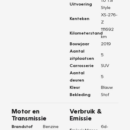
1.0 TSI
Uitvoering
Style
XS-276-
Kenteken
Z
111692
Kilometerstand
km
Bouwjaar
2019
Aantal
5
zitplaatsen
Carrosserie
SUV
Aantal
5
deuren
Kleur
Blauw
Bekleding
Stof
Motor en
Verbruik &
Transmissie
Emissie
Brandstof
Benzine
6d-
Emissieklasse