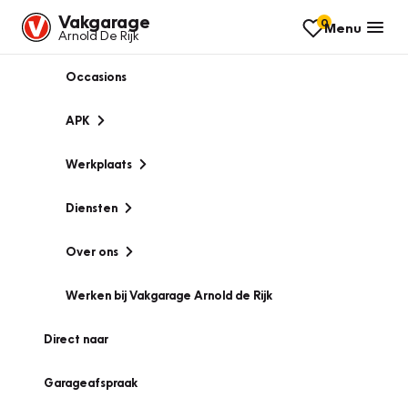
Vakgarage
0
Menu
Arnold De Rijk
Occasions
APK
Werkplaats
Diensten
Over ons
Werken bij Vakgarage Arnold de Rijk
Direct naar
Garageafspraak