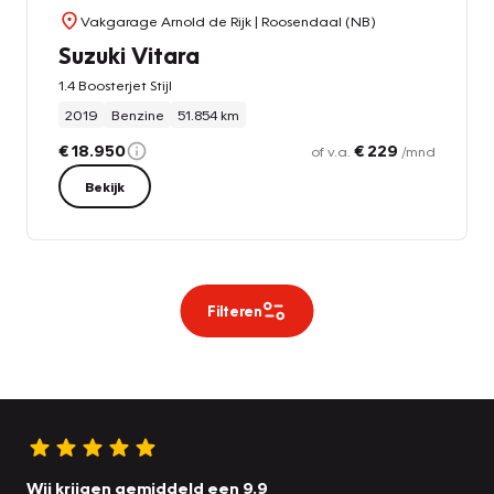
Vakgarage Arnold de Rijk
| Roosendaal (NB)
Suzuki Vitara
1.4 Boosterjet Stijl
2019
Benzine
51.854 km
€ 18.950
€ 229
of v.a.
/mnd
Bekijk
Filteren
Wij krijgen gemiddeld een 9.9