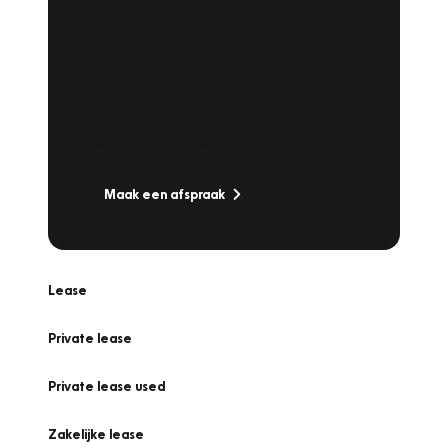
Plan een
Werkplaatsafspraak
Is uw auto toe aan Onderhoud,
Bandenwissel of een Vakantiecheck? Plan
online een afspraak!
Maak een afspraak
Lease
Private lease
Private lease used
Zakelijke lease