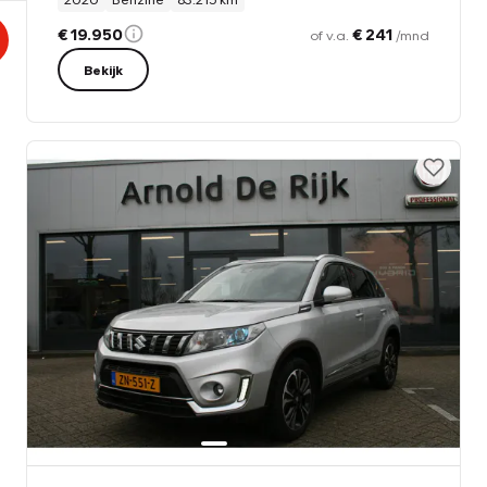
€ 19.950
€ 241
of v.a.
/mnd
Bekijk