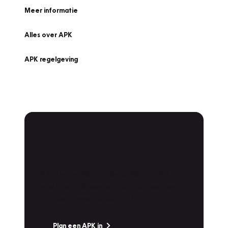
Meer informatie
Alles over APK
APK regelgeving
APK Keuring bij
Vakgarage!
Is het weer tijd voor de jaarlijkse APK? Ga
snel naar Vakgarage bij u in de buurt, en ga
zonder zorgen de weg op!
Plan een APK in