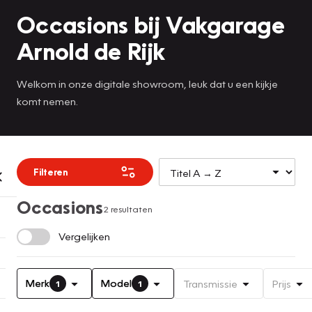
Occasions bij Vakgarage
Arnold de Rijk
Welkom in onze digitale showroom, leuk dat u een kijkje
komt nemen.
Filteren
Occasions
2 resultaten
Vergelijken
Merk
Model
Transmissie
Prijs
1
1