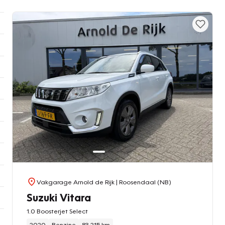
Vakgarage Arnold de Rijk
| Roosendaal (NB)
Suzuki Vitara
1.0 Boosterjet Select
2020
Benzine
83.215 km