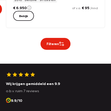
€ 6.950
€ 95
of v.a.
/mnd
Bekijk
Filteren
Wij krijgen gemiddeld een 9.9
o.b.v. ruim 7 reviews
9.9/10