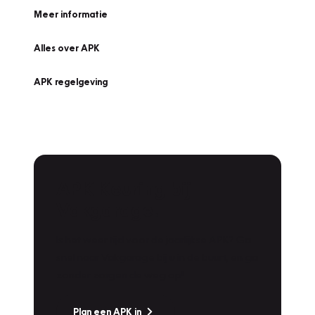
Meer informatie
Alles over APK
APK regelgeving
APK Keuring bij
Vakgarage!
Is het weer tijd voor de jaarlijkse APK? Ga
snel naar Vakgarage bij u in de buurt, en ga
zonder zorgen de weg op!
Plan een APK in