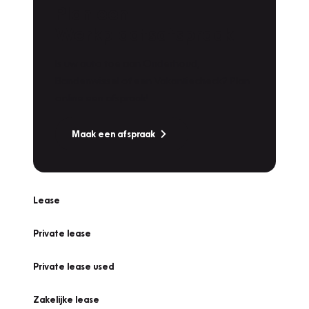
Plan een
Werkplaatsafspraak
Is uw auto toe aan Onderhoud,
Bandenwissel of een Vakantiecheck? Plan
online een afspraak!
Maak een afspraak
Lease
Private lease
Private lease used
Zakelijke lease