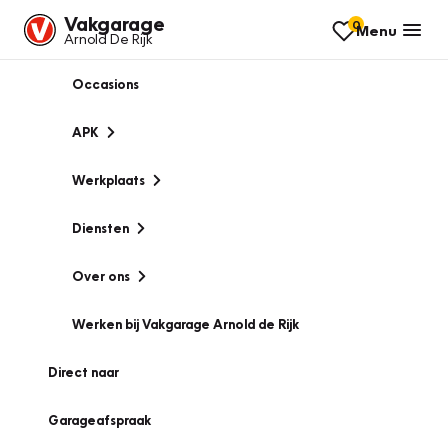
Vakgarage
0
Menu
Arnold De Rijk
Occasions
APK
Werkplaats
Diensten
Over ons
Werken bij Vakgarage Arnold de Rijk
Direct naar
Garageafspraak