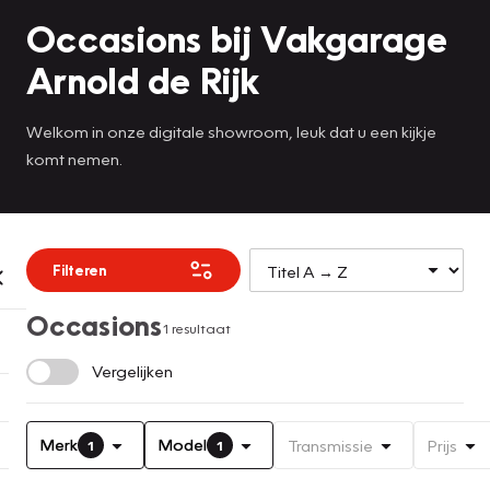
Occasions bij Vakgarage
Arnold de Rijk
Welkom in onze digitale showroom, leuk dat u een kijkje
komt nemen.
Filteren
Occasions
1 resultaat
Vergelijken
Merk
Model
Transmissie
Prijs
1
1