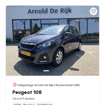
Vakgarage Arnold de Rijk
| Roosendaal (NB)
Peugeot 108
1.0 e-VTi Active
2016
Benzine
97.699 km