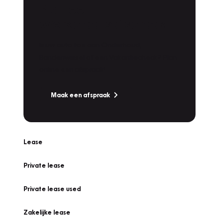
Plan een
Werkplaatsafspraak
Is uw auto toe aan Onderhoud,
Bandenwissel of een Vakantiecheck? Plan
online een afspraak!
Maak een afspraak
Lease
Private lease
Private lease used
Zakelijke lease