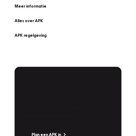
Meer informatie
Alles over APK
APK regelgeving
APK Keuring bij
Vakgarage!
Is het weer tijd voor de jaarlijkse APK? Ga
snel naar Vakgarage bij u in de buurt, en ga
zonder zorgen de weg op!
Plan een APK in