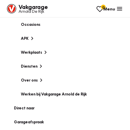
Vakgarage
0
Menu
Arnold De Rijk
Occasions
APK
Werkplaats
Diensten
Over ons
Werken bij Vakgarage Arnold de Rijk
Direct naar
Garageafspraak